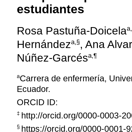
estudiantes
a,
Rosa Pastuña-Doicela
a,§
Hernández
, Ana Alva
a,¶
Núñez-Garcés
Carrera de enfermería, Univer
a
Ecuador.
ORCID ID:
http://orcid.org/0000-0003-2
‡
https://orcid.org/0000-0001-
§