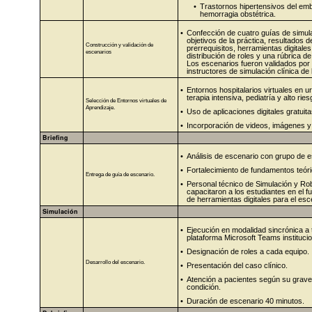
•
Trastornos hipertensivos del em
hemorragia obstétrica.
•
Confección de cuatro guías de simul
objetivos de la práctica, resultados d
Construcción y validación de
prerrequisitos, herramientas digitale
escenarios
distribución de roles y una rúbrica d
Los escenarios fueron validados por
instructores de simulación clínica de 
•
Entornos hospitalarios virtuales en u
terapia intensiva, pediatría y alto ries
Selección de Entornos virtuales de
Aprendizaje.
•
Uso de aplicaciones digitales gratuita
•
Incorporación de videos, imágenes y
Briefing
•
Análisis de escenario con grupo de e
•
Fortalecimiento de fundamentos teóri
Entrega de guía de escenario.
•
Personal técnico de Simulación y Ro
capacitaron a los estudiantes en el 
de herramientas digitales para el esc
Simulación
•
Ejecución en modalidad sincrónica a 
plataforma Microsoft Teams institucio
•
Designación de roles a cada equipo.
Desarrollo del escenario.
•
Presentación del caso clínico.
•
Atención a pacientes según su grav
condición.
•
Duración de escenario 40 minutos.