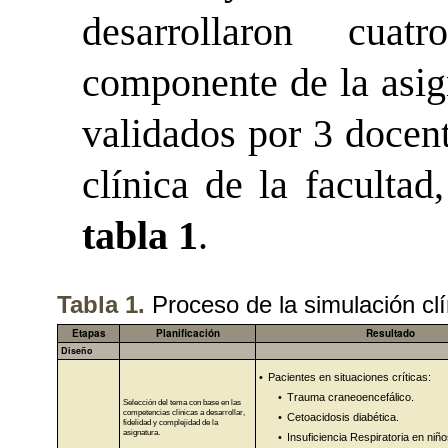
desarrollaron cua
componente de la asig
validados por 3 docent
clínica de la facultad
tabla 1
.
Tabla 1.
Proceso de la simulación clín
Etapas
Planificación
Resultado
Diseño
•
Pacientes en situaciones críticas:
•
Trauma craneoencefálico.
Selección del tema con base en las
competencias clínicas a desarrollar,
•
Cetoacidosis diabética.
fidelidad y complejidad de la
asignatura.
•
Insuficiencia Respiratoria en niño