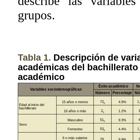
describe las variable
grupos.
Tabla 1.
Descripción de vari
académicas del bachillerato
académico
Éxito académico
N
Variables sociodemográficas
Número
Porcentaje
Nú
72
1
15 años o menos
4.9%
b
Edad al inicio del
bachillerato
2
16 años o más
1.2%
b
51
Masculino
9.3%
b
Sexo
53
1
Femenino
4.4%
b
6 o más salarios
29
9.9%