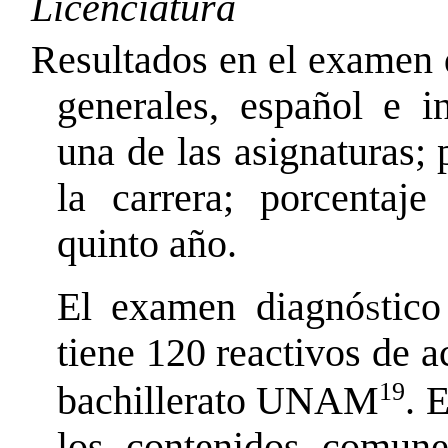
Licenciatura
Resultados en el examen 
generales, español e in
una de las asignaturas;
la carrera; porcentaje
quinto año.
El examen diagnó
s
tic
tiene 120 reactivos de a
19
bachillerato UNAM
. 
los contenidos comune