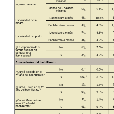
mínimos
b
Ingreso mensual
Menos de 6 salarios
66
1
5.1%
mínimos
b
46
Licenciatura o más
10.8%
b
Escolaridad de la
madre
49
1
Bachillerato o menos
4.3%
b
54
Licenciatura o más
8.8%
b
Escolaridad del padre
38
Bachillerato o menos
4.2%
b
¿Es el primero de su
69
No
7.0%
b
familia nuclear en
estudiar una
24
Sí
4.2%
licenciatura?
b
Antecedentes del bachillerato
†
0
No
0.0%
2
¿Cursó Biología en el
er
٣
año del bachillerato?
†
1
104
Sí
6.0%
2
13
No
1.6%
b
er
¿Cursó Física en el ٣
año del bachillerato?
91
Sí
9.8%
b
11
No
1.4%
¿Cursó Matemáticas
b
er
en el ٣
año del
bachillerato?
93
Sí
9.6%
b
1