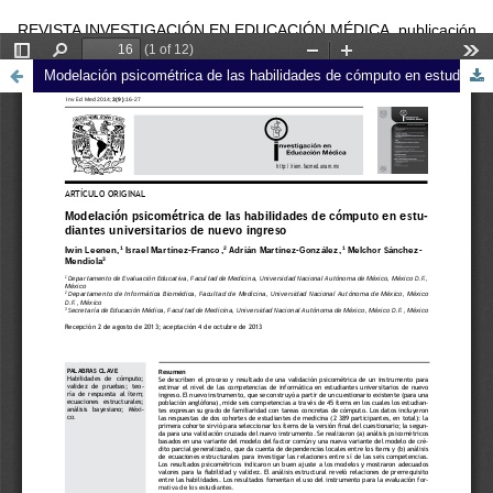
REVISTA INVESTIGACIÓN EN EDUCACIÓN MÉDICA, publicación
trimestral editada por la Universidad Nacional Autónoma de México
Modelación psicométrica de las habilidades de cómputo en estudiantes universitarios de nuevo ingreso