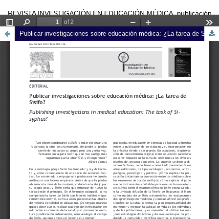
REVISTA INVESTIGACIÓN EN EDUCACIÓN MÉDICA, publicación
trimestral editada por la Universidad Nacional Autónoma de México
Publicar investigaciones sobre educación médica: ¿La tarea de Sísifo?