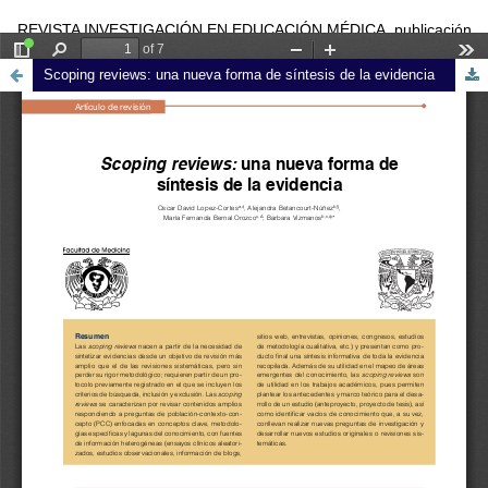
REVISTA INVESTIGACIÓN EN EDUCACIÓN MÉDICA, publicación
trimestral editada por la Universidad Nacional Autónoma de México
Scoping reviews: una nueva forma de síntesis de la evidencia