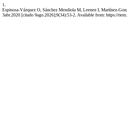
1.
Espinosa-Vázquez O, Sánchez Mendiola M, Leenen I, Martínez-González
3abr.2020 [citado 9ago.2026];9(34):53-2. Available from: https://ri