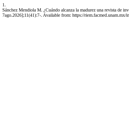
1.
Sánchez Mendiola M. ¿Cuándo alcanza la madurez una revista de inve
7ago.2026];11(41):7-. Available from: https://riem.facmed.unam.mx/i