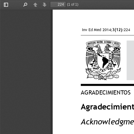
(1 of 1)
Toggle
Find
Previous
Next
Sidebar
Inv Ed Med 2014;
3(12)
:224
AGRADECIMIENTOS
Agradecimient
Acknowledgmen