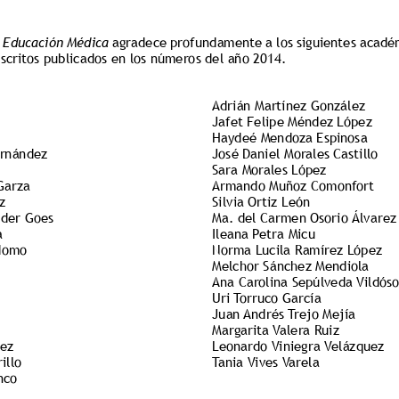
n Educación Médica
 agradece profundamente a los siguientes académ
scritos publicados en los números del año 2014. 
Adrián Martínez González
Jafet Felipe Méndez López
Haydeé Mendoza Espinosa
rnández  
José Daniel Morales Castillo
Sara Morales López
Garza 
Armando Muñoz Comonfort
z
Silvia Ortiz León 
 der Goes
Ma. del Carmen Osorio Álvarez
a
Ileana Petra Micu
domo 
Norma Lucila Ramírez López
Melchor Sánchez Mendiola
Ana Carolina Sepúlveda Vildóso
Uri Torruco García   
Juan Andrés Trejo Mejía
 
Margarita Valera Ruiz 
ez 
Leonardo Viniegra Velázquez  
illo
Tania Vives Varela
nco