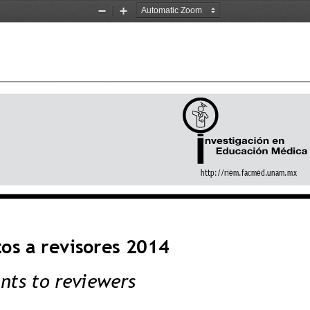
Zoom
Zoom
Out
In
http://riem.facmed.unam.mx
os a revisores 2014
ts to reviewers