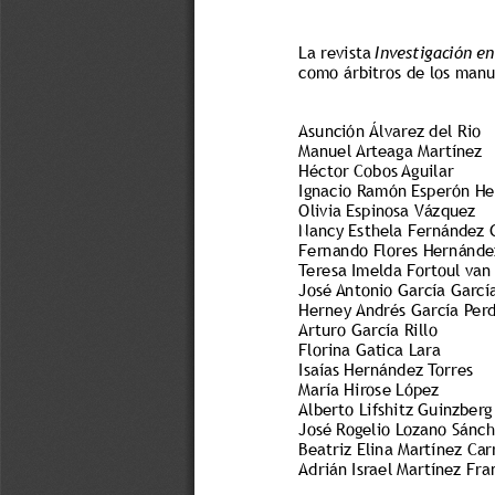
La revista 
Investigación e
como árbitros de los manu
Asunción Álvarez del Rio 
Manuel Arteaga Martínez
Héctor Cobos Aguilar    
Ignacio Ramón Esperón He
Olivia Espinosa Vázquez
Nancy Esthela Fernández 
Fernando Flores Hernánde
Teresa Imelda Fortoul van
José Antonio García Garcí
Herney Andrés García Per
Arturo García Rillo   
Florina Gatica Lara
Isaías Hernández Torres 
María Hirose López  
Alberto Lifshitz Guinzberg
José Rogelio Lozano Sánch
Beatriz Elina Martínez Carr
Adrián Israel Martínez Fra