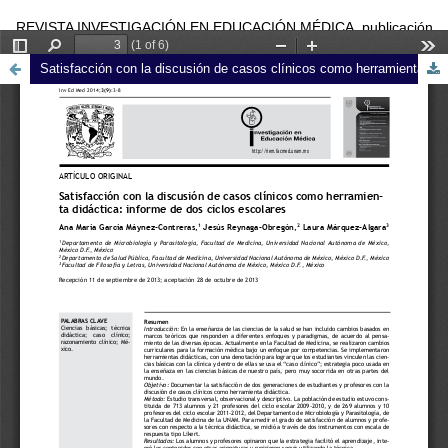
REVISTA INVESTIGACIÓN EN EDUCACIÓN MÉDICA, publicación
trimestral editada por la Universidad Nacional Autónoma de México
Satisfacción con la discusión de casos clínicos como herramienta didáctica: informe de dos ciclos escolares