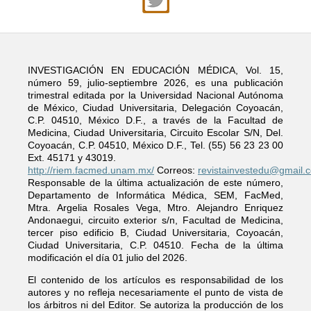
INVESTIGACIÓN EN EDUCACIÓN MÉDICA, Vol. 15,
número 59, julio-septiembre 2026, es una publicación
trimestral editada por la Universidad Nacional Autónoma
de México, Ciudad Universitaria, Delegación Coyoacán,
C.P. 04510, México D.F., a través de la Facultad de
Medicina, Ciudad Universitaria, Circuito Escolar S/N, Del.
Coyoacán, C.P. 04510, México D.F., Tel. (55) 56 23 23 00
Ext. 45171 y 43019.
http://riem.facmed.unam.mx/
Correos:
revistainvestedu@gmail.
Responsable de la última actualización de este número,
Departamento de Informática Médica, SEM, FacMed,
Mtra. Argelia Rosales Vega, Mtro. Alejandro Enriquez
Andonaegui, circuito exterior s/n, Facultad de Medicina,
tercer piso edificio B, Ciudad Universitaria, Coyoacán,
Ciudad Universitaria, C.P. 04510. Fecha de la última
modificación el día 01 julio del 2026.
El contenido de los artículos es responsabilidad de los
autores y no refleja necesariamente el punto de vista de
los árbitros ni del Editor. Se autoriza la producción de los