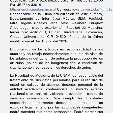
Coyoacán, C.P. 04510, México D.F., Tel. (55) 56 23 23 00
Ext. 45171 y 43019.
http://riem.facmed.unam.mx/
Correos:
revistainvestedu@gmail.
Responsable de la última actualización de este número,
Departamento de Informática Médica, SEM, FacMed,
Mtra. Argelia Rosales Vega, Mtro. Alejandro Enriquez
Andonaegui, circuito exterior s/n, Facultad de Medicina,
tercer piso edificio B, Ciudad Universitaria, Coyoacán,
Ciudad Universitaria, C.P. 04510. Fecha de la última
modificación el día 01 julio del 2026.
El contenido de los artículos es responsabilidad de los
autores y no refleja necesariamente el punto de vista de
los árbitros ni del Editor. Se autoriza la producción de los
artículos (no así de las imágenes) con la condición de
citar la fuente y se respeten los derechos de autor.
La Facultad de Medicina de la UNAM, es responsable del
tratamiento de sus datos personales para el registro de
usted en calidad de alumno, docente, personal de la
entidad académica, conferencista o invitado externo
(nacional o extranjero), visitante, proveedor o cliente de
servicios universitarios. Para cumplir las finalidades
necesarias anteriormente descritas u otras aquellas
exigidas legalmente o por las autoridades competentes
podrá transferir sus datos personales. Podrá ejercer sus