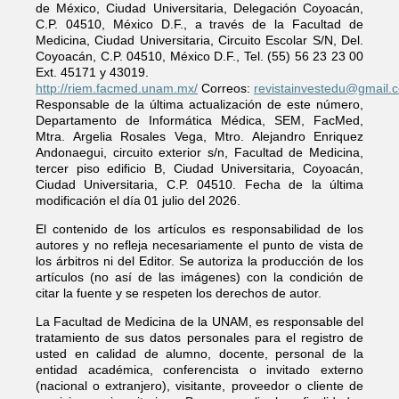
de México, Ciudad Universitaria, Delegación Coyoacán,
C.P. 04510, México D.F., a través de la Facultad de
Medicina, Ciudad Universitaria, Circuito Escolar S/N, Del.
Coyoacán, C.P. 04510, México D.F., Tel. (55) 56 23 23 00
Ext. 45171 y 43019.
http://riem.facmed.unam.mx/
Correos:
revistainvestedu@gmail.
Responsable de la última actualización de este número,
Departamento de Informática Médica, SEM, FacMed,
Mtra. Argelia Rosales Vega, Mtro. Alejandro Enriquez
Andonaegui, circuito exterior s/n, Facultad de Medicina,
tercer piso edificio B, Ciudad Universitaria, Coyoacán,
Ciudad Universitaria, C.P. 04510. Fecha de la última
modificación el día 01 julio del 2026.
El contenido de los artículos es responsabilidad de los
autores y no refleja necesariamente el punto de vista de
los árbitros ni del Editor. Se autoriza la producción de los
artículos (no así de las imágenes) con la condición de
citar la fuente y se respeten los derechos de autor.
La Facultad de Medicina de la UNAM, es responsable del
tratamiento de sus datos personales para el registro de
usted en calidad de alumno, docente, personal de la
entidad académica, conferencista o invitado externo
(nacional o extranjero), visitante, proveedor o cliente de