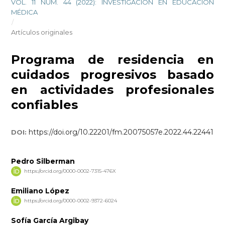
VOL. 11 NÚM. 44 (2022): INVESTIGACIÓN EN EDUCACIÓN
MÉDICA
/
Artículos originales
Programa de residencia en
cuidados progresivos basado
en actividades profesionales
confiables
https://doi.org/10.22201/fm.20075057e.2022.44.22441
DOI:
Pedro Silberman
https://orcid.org/0000-0002-7315-476X
Emiliano López
https://orcid.org/0000-0002-9372-6024
Sofía García Argibay