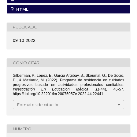
HTML
PUBLICADO
09-10-2022
CÓMO CITAR
Silberman, P., López, E., García Argibay, S., Skoumal, G., De Socio,
D., & Maskaric, M. (2022). Programa de residencia en cuidados
progresivos basado en actividades profesionales confiables.
Investigación En Educación Médica
,
11
(44), 46-57.
https://doi.org/10.22201/fm.20075057e.2022.44.22441
Formatos de citación
NÚMERO