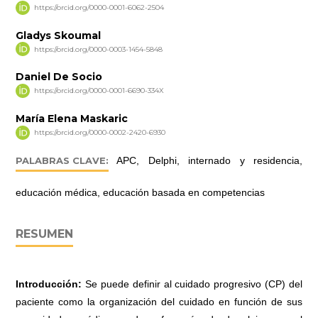
https://orcid.org/0000-0001-6062-2504
Gladys Skoumal
https://orcid.org/0000-0003-1454-5848
Daniel De Socio
https://orcid.org/0000-0001-6690-334X
María Elena Maskaric
https://orcid.org/0000-0002-2420-6930
PALABRAS CLAVE:
APC, Delphi, internado y residencia,
educación médica, educación basada en competencias
RESUMEN
Introducción:
Se puede definir al cuidado progresivo (CP) del
paciente como la organización del cuidado en función de sus