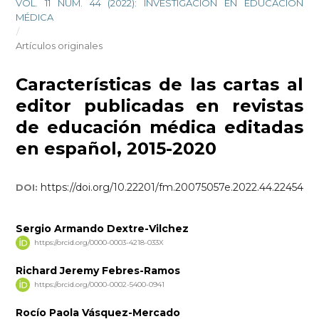
VOL. 11 NÚM. 44 (2022): INVESTIGACIÓN EN EDUCACIÓN
MÉDICA
/
Artículos originales
Características de las cartas al
editor publicadas en revistas
de educación médica editadas
en español, 2015-2020
https://doi.org/10.22201/fm.20075057e.2022.44.22454
DOI:
Sergio Armando Dextre-Vilchez
https://orcid.org/0000-0003-4218-033X
Richard Jeremy Febres-Ramos
https://orcid.org/0000-0002-5400-0941
Rocío Paola Vásquez-Mercado