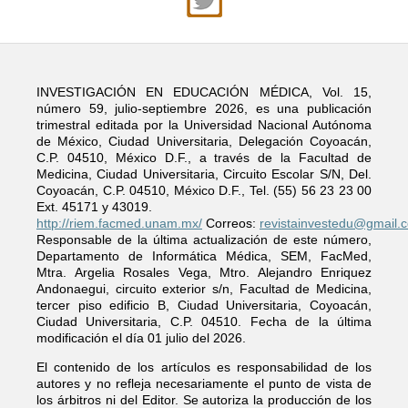
INVESTIGACIÓN EN EDUCACIÓN MÉDICA, Vol. 15,
número 59, julio-septiembre 2026, es una publicación
trimestral editada por la Universidad Nacional Autónoma
de México, Ciudad Universitaria, Delegación Coyoacán,
C.P. 04510, México D.F., a través de la Facultad de
Medicina, Ciudad Universitaria, Circuito Escolar S/N, Del.
Coyoacán, C.P. 04510, México D.F., Tel. (55) 56 23 23 00
Ext. 45171 y 43019.
http://riem.facmed.unam.mx/
Correos:
revistainvestedu@gmail.
Responsable de la última actualización de este número,
Departamento de Informática Médica, SEM, FacMed,
Mtra. Argelia Rosales Vega, Mtro. Alejandro Enriquez
Andonaegui, circuito exterior s/n, Facultad de Medicina,
tercer piso edificio B, Ciudad Universitaria, Coyoacán,
Ciudad Universitaria, C.P. 04510. Fecha de la última
modificación el día 01 julio del 2026.
El contenido de los artículos es responsabilidad de los
autores y no refleja necesariamente el punto de vista de
los árbitros ni del Editor. Se autoriza la producción de los