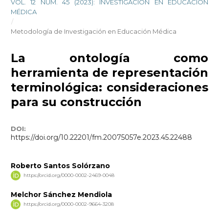
VOL. 12 NÚM. 45 (2023): INVESTIGACIÓN EN EDUCACIÓN
MÉDICA
/
Metodología de Investigación en Educación Médica
La ontología como
herramienta de representación
terminológica: consideraciones
para su construcción
DOI:
https://doi.org/10.22201/fm.20075057e.2023.45.22488
Roberto Santos Solórzano
https://orcid.org/0000-0002-2469-0048
Melchor Sánchez Mendiola
https://orcid.org/0000-0002-9664-3208