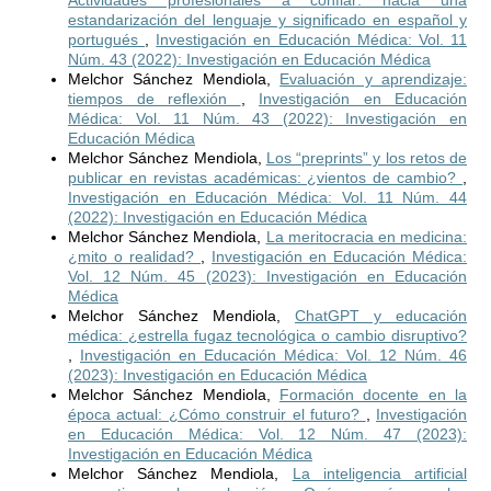
Actividades profesionales a confiar: hacia una
estandarización del lenguaje y significado en español y
portugués
,
Investigación en Educación Médica: Vol. 11
Núm. 43 (2022): Investigación en Educación Médica
Melchor Sánchez Mendiola,
Evaluación y aprendizaje:
tiempos de reflexión
,
Investigación en Educación
Médica: Vol. 11 Núm. 43 (2022): Investigación en
Educación Médica
Melchor Sánchez Mendiola,
Los “preprints” y los retos de
publicar en revistas académicas: ¿vientos de cambio?
,
Investigación en Educación Médica: Vol. 11 Núm. 44
(2022): Investigación en Educación Médica
Melchor Sánchez Mendiola,
La meritocracia en medicina:
¿mito o realidad?
,
Investigación en Educación Médica:
Vol. 12 Núm. 45 (2023): Investigación en Educación
Médica
Melchor Sánchez Mendiola,
ChatGPT y educación
médica: ¿estrella fugaz tecnológica o cambio disruptivo?
,
Investigación en Educación Médica: Vol. 12 Núm. 46
(2023): Investigación en Educación Médica
Melchor Sánchez Mendiola,
Formación docente en la
época actual: ¿Cómo construir el futuro?
,
Investigación
en Educación Médica: Vol. 12 Núm. 47 (2023):
Investigación en Educación Médica
Melchor Sánchez Mendiola,
La inteligencia artificial