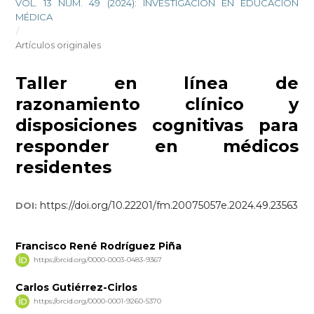
VOL. 13 NÚM. 49 (2024): INVESTIGACIÓN EN EDUCACIÓN
MÉDICA
/
Artículos originales
Taller en línea de
razonamiento clínico y
disposiciones cognitivas para
responder en médicos
residentes
https://doi.org/10.22201/fm.20075057e.2024.49.23563
DOI:
Francisco René Rodríguez Piña
https://orcid.org/0000-0003-0483-9367
Carlos Gutiérrez-Cirlos
https://orcid.org/0000-0001-9260-5370