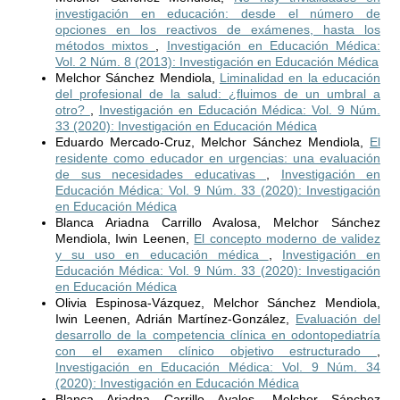
investigación en educación: desde el número de
opciones en los reactivos de exámenes, hasta los
métodos mixtos
,
Investigación en Educación Médica:
Vol. 2 Núm. 8 (2013): Investigación en Educación Médica
Melchor Sánchez Mendiola,
Liminalidad en la educación
del profesional de la salud: ¿fluimos de un umbral a
otro?
,
Investigación en Educación Médica: Vol. 9 Núm.
33 (2020): Investigación en Educación Médica
Eduardo Mercado-Cruz, Melchor Sánchez Mendiola,
El
residente como educador en urgencias: una evaluación
de sus necesidades educativas
,
Investigación en
Educación Médica: Vol. 9 Núm. 33 (2020): Investigación
en Educación Médica
Blanca Ariadna Carrillo Avalosa, Melchor Sánchez
Mendiola, Iwin Leenen,
El concepto moderno de validez
y su uso en educación médica
,
Investigación en
Educación Médica: Vol. 9 Núm. 33 (2020): Investigación
en Educación Médica
Olivia Espinosa-Vázquez, Melchor Sánchez Mendiola,
Iwin Leenen, Adrián Martínez-González,
Evaluación del
desarrollo de la competencia clínica en odontopediatría
con el examen clínico objetivo estructurado
,
Investigación en Educación Médica: Vol. 9 Núm. 34
(2020): Investigación en Educación Médica
Blanca Ariadna Carrillo Avalos, Melchor Sánchez