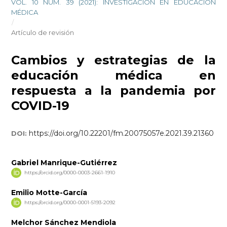
VOL. 10 NÚM. 39 (2021): INVESTIGACIÓN EN EDUCACIÓN
MÉDICA
/
Artículo de revisión
Cambios y estrategias de la
educación médica en
respuesta a la pandemia por
COVID-19
https://doi.org/10.22201/fm.20075057e.2021.39.21360
DOI:
Gabriel Manrique-Gutiérrez
https://orcid.org/0000-0003-2661-1910
Emilio Motte-García
https://orcid.org/0000-0001-5193-2092
Melchor Sánchez Mendiola