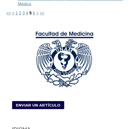
Médica
<<
<
1
2
3
4
5
6
>
>>
ENVIAR UN ARTÍCULO