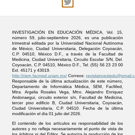
INVESTIGACIÓN EN EDUCACIÓN MÉDICA, Vol. 15,
número 59, julio-septiembre 2026, es una publicación
trimestral editada por la Universidad Nacional Autónoma
de México, Ciudad Universitaria, Delegación Coyoacán,
C.P. 04510, México D.F., a través de la Facultad de
Medicina, Ciudad Universitaria, Circuito Escolar S/N, Del.
Coyoacán, C.P. 04510, México D.F., Tel. (55) 56 23 23 00
Ext. 45171 y 43019.
http://riem.facmed.unam.mx/
Correos:
revistainvestedu@gmail.
Responsable de la última actualización de este número,
Departamento de Informática Médica, SEM, FacMed,
Mtra. Argelia Rosales Vega, Mtro. Alejandro Enriquez
Andonaegui, circuito exterior s/n, Facultad de Medicina,
tercer piso edificio B, Ciudad Universitaria, Coyoacán,
Ciudad Universitaria, C.P. 04510. Fecha de la última
modificación el día 01 julio del 2026.
El contenido de los artículos es responsabilidad de los
autores y no refleja necesariamente el punto de vista de
los árbitros ni del Editor. Se autoriza la producción de los