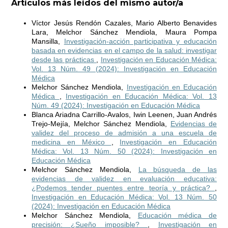
Artículos más leídos del mismo autor/a
Víctor Jesús Rendón Cazales, Mario Alberto Benavides
Lara, Melchor Sánchez Mendiola, Maura Pompa
Mansilla,
Investigación-acción participativa y educación
basada en evidencias en el campo de la salud: investigar
desde las prácticas
,
Investigación en Educación Médica:
Vol. 13 Núm. 49 (2024): Investigación en Educación
Médica
Melchor Sánchez Mendiola,
Investigación en Educación
Médica
,
Investigación en Educación Médica: Vol. 13
Núm. 49 (2024): Investigación en Educación Médica
Blanca Ariadna Carrillo-Avalos, Iwin Leenen, Juan Andrés
Trejo-Mejía, Melchor Sánchez Mendiola,
Evidencias de
validez del proceso de admisión a una escuela de
medicina en México
,
Investigación en Educación
Médica: Vol. 13 Núm. 50 (2024): Investigación en
Educación Médica
Melchor Sánchez Mendiola,
La búsqueda de las
evidencias de validez en evaluación educativa:
¿Podemos tender puentes entre teoría y práctica?
,
Investigación en Educación Médica: Vol. 13 Núm. 50
(2024): Investigación en Educación Médica
Melchor Sánchez Mendiola,
Educación médica de
precisión: ¿Sueño imposible?
,
Investigación en