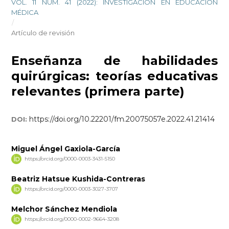
VOL. 11 NÚM. 41 (2022): INVESTIGACIÓN EN EDUCACIÓN
MÉDICA
/
Artículo de revisión
Enseñanza de habilidades
quirúrgicas: teorías educativas
relevantes (primera parte)
https://doi.org/10.22201/fm.20075057e.2022.41.21414
DOI:
Miguel Ángel Gaxiola-García
https://orcid.org/0000-0003-3431-5150
Beatriz Hatsue Kushida-Contreras
https://orcid.org/0000-0003-3027-3707
Melchor Sánchez Mendiola
https://orcid.org/0000-0002-9664-3208