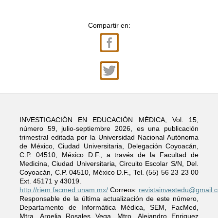
Compartir en:
INVESTIGACIÓN EN EDUCACIÓN MÉDICA, Vol. 15,
número 59, julio-septiembre 2026, es una publicación
trimestral editada por la Universidad Nacional Autónoma
de México, Ciudad Universitaria, Delegación Coyoacán,
C.P. 04510, México D.F., a través de la Facultad de
Medicina, Ciudad Universitaria, Circuito Escolar S/N, Del.
Coyoacán, C.P. 04510, México D.F., Tel. (55) 56 23 23 00
Ext. 45171 y 43019.
http://riem.facmed.unam.mx/
Correos:
revistainvestedu@gmail.
Responsable de la última actualización de este número,
Departamento de Informática Médica, SEM, FacMed,
Mtra. Argelia Rosales Vega, Mtro. Alejandro Enriquez