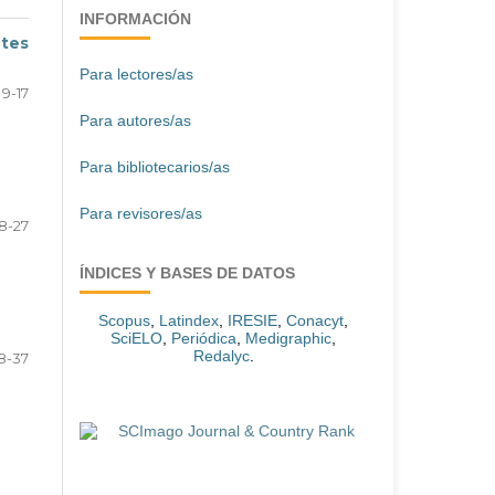
INFORMACIÓN
ntes
Para lectores/as
9-17
Para autores/as
Para bibliotecarios/as
Para revisores/as
18-27
ÍNDICES Y BASES DE DATOS
Scopus
,
Latindex
,
IRESIE
,
Conacyt
,
SciELO
,
Periódica
,
Medigraphic
,
Redalyc
.
8-37