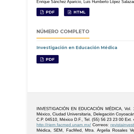
Enrique Sánchez Aparicio, Luis Humberto López Salaza
PDF
HTML
NÚMERO COMPLETO
Investigación en Educación Médica
PDF
INVESTIGACIÓN EN EDUCACIÓN MÉDICA, Vol. 15, n
México, Ciudad Universitaria, Delegación Coyoacán,
C.P. 04510, México D.F., Tel. (55) 56 23 23 00 Ext
http://riem.facmed.unam.mx/
Correos:
revistainve
Médica, SEM, FacMed, Mtra. Argelia Rosales Vega