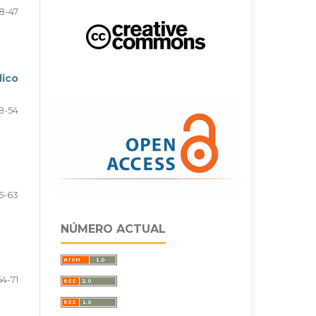
8-47
dico
8-54
5-63
NÚMERO ACTUAL
64-71