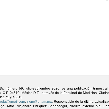
r
1
úmero 59, julio-septiembre 2026, es una publicación trimestral e
 C.P. 04510, México D.F., a través de la Facultad de Medicina, Ciudad 
. 45171 y 43019.
stedu@gmail.com
,
riem@unam.mx
. Responsable de la última actualiz
, Mtro. Alejandro Enriquez Andonaegui, circuito exterior s/n, Facu