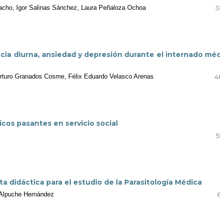
acho, Igor Salinas Sánchez, Laura Peñaloza Ochoa
3
cia diurna, ansiedad y depresión durante el internado mé
Arturo Granados Cosme, Félix Eduardo Velasco Arenas
4
icos pasantes en servicio social
5
a didáctica para el estudio de la Parasitología Médica
 Alpuche Hernández