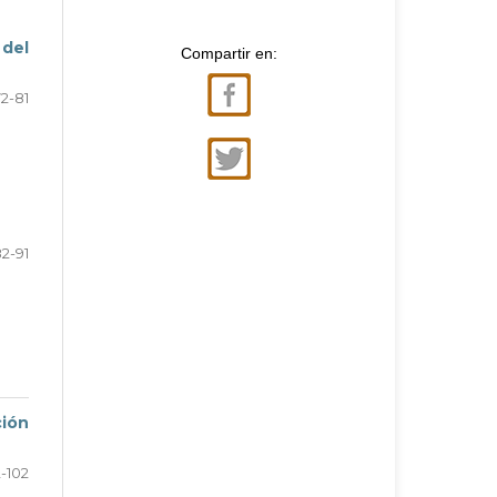
 del
Compartir en:
72-81
2-91
ción
-102