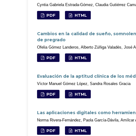
Cyntia Gabriela Estrada-Gómez, Claudia Gutiérrez Cam
PDF
HTML
Cambios en la calidad de sueño, somnolen
de pregrado
Ofelia Gómez Landeros, Alberto Zúñiga Valadés, José 
PDF
HTML
Evaluación de la aptitud clínica de los méd
Víctor Manuel Gómez López, Sandra Rosales Gracia
PDF
HTML
Las aplicaciones digitales como herramient
Norma Rivera-Fernández, Paola García-Dávila, Amílcar
PDF
HTML