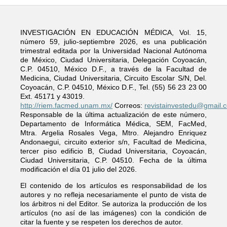
INVESTIGACIÓN EN EDUCACIÓN MÉDICA, Vol. 15,
número 59, julio-septiembre 2026, es una publicación
trimestral editada por la Universidad Nacional Autónoma
de México, Ciudad Universitaria, Delegación Coyoacán,
C.P. 04510, México D.F., a través de la Facultad de
Medicina, Ciudad Universitaria, Circuito Escolar S/N, Del.
Coyoacán, C.P. 04510, México D.F., Tel. (55) 56 23 23 00
Ext. 45171 y 43019.
http://riem.facmed.unam.mx/
Correos:
revistainvestedu@gmail.
Responsable de la última actualización de este número,
Departamento de Informática Médica, SEM, FacMed,
Mtra. Argelia Rosales Vega, Mtro. Alejandro Enriquez
Andonaegui, circuito exterior s/n, Facultad de Medicina,
tercer piso edificio B, Ciudad Universitaria, Coyoacán,
Ciudad Universitaria, C.P. 04510. Fecha de la última
modificación el día 01 julio del 2026.
El contenido de los artículos es responsabilidad de los
autores y no refleja necesariamente el punto de vista de
los árbitros ni del Editor. Se autoriza la producción de los
artículos (no así de las imágenes) con la condición de
citar la fuente y se respeten los derechos de autor.