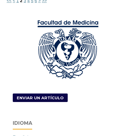
<<
<
1
2
3
4
5
6
>
>>
ENVIAR UN ARTÍCULO
IDIOMA