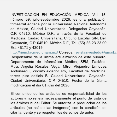
INVESTIGACIÓN EN EDUCACIÓN MÉDICA, Vol. 15,
número 59, julio-septiembre 2026, es una publicación
trimestral editada por la Universidad Nacional Autónoma
de México, Ciudad Universitaria, Delegación Coyoacán,
C.P. 04510, México D.F., a través de la Facultad de
Medicina, Ciudad Universitaria, Circuito Escolar S/N, Del.
Coyoacán, C.P. 04510, México D.F., Tel. (55) 56 23 23 00
Ext. 45171 y 43019.
http://riem.facmed.unam.mx/
Correos:
revistainvestedu@gmail.
Responsable de la última actualización de este número,
Departamento de Informática Médica, SEM, FacMed,
Mtra. Argelia Rosales Vega, Mtro. Alejandro Enriquez
Andonaegui, circuito exterior s/n, Facultad de Medicina,
tercer piso edificio B, Ciudad Universitaria, Coyoacán,
Ciudad Universitaria, C.P. 04510. Fecha de la última
modificación el día 01 julio del 2026.
El contenido de los artículos es responsabilidad de los
autores y no refleja necesariamente el punto de vista de
los árbitros ni del Editor. Se autoriza la producción de los
artículos (no así de las imágenes) con la condición de
citar la fuente y se respeten los derechos de autor.