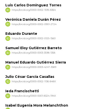
Luis Carlos Domínguez Torres
https://orcid.org/0000-0002-1595-8364
Verónica Daniela Durán Pérez
https://orcid.org/0000-0002-0901-2724
Eduardo Durante
https://orcid.org/0000-0002-0125-1560
Samuel Eloy Gutiérrez Barreto
https://orcid.org/0000-0003-3598-1358
Manuel Eduardo Gutiérrez Sierra
https://orcid.org/0000-0003-4247-3589
Julio César García Casallas
https://orcid.org/0000-0002-1136-848X
Ieda Francischetti
https://orcid.org/0000-0001-8324-194X
Isabel Eugenia Mora Melanchthon