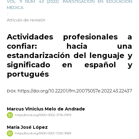
VOL. 11 NÚM. 43 (2022): INVESTIGACIÓN EN EDUCACIÓN
MÉDICA
/
Artículo de revisión
Actividades profesionales a
confiar: hacia una
estandarización del lenguaje y
significado en español y
portugués
https://doi.org/10.22201/fm.20075057e.2022.43.22437
DOI:
Marcus Vinicius Melo de Andrade
https://orcid.org/0000-0002-3716-0919
María José López
https://orcid.org/0000-0001-7250-9189