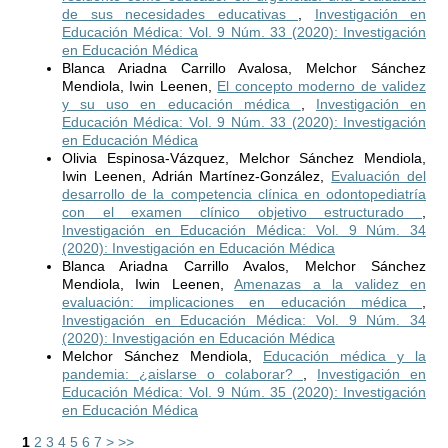
de sus necesidades educativas
,
Investigación en
Educación Médica: Vol. 9 Núm. 33 (2020): Investigación
en Educación Médica
Blanca Ariadna Carrillo Avalosa, Melchor Sánchez
Mendiola, Iwin Leenen,
El concepto moderno de validez
y su uso en educación médica
,
Investigación en
Educación Médica: Vol. 9 Núm. 33 (2020): Investigación
en Educación Médica
Olivia Espinosa-Vázquez, Melchor Sánchez Mendiola,
Iwin Leenen, Adrián Martínez-González,
Evaluación del
desarrollo de la competencia clínica en odontopediatría
con el examen clínico objetivo estructurado
,
Investigación en Educación Médica: Vol. 9 Núm. 34
(2020): Investigación en Educación Médica
Blanca Ariadna Carrillo Avalos, Melchor Sánchez
Mendiola, Iwin Leenen,
Amenazas a la validez en
evaluación: implicaciones en educación médica
,
Investigación en Educación Médica: Vol. 9 Núm. 34
(2020): Investigación en Educación Médica
Melchor Sánchez Mendiola,
Educación médica y la
pandemia: ¿aislarse o colaborar?
,
Investigación en
Educación Médica: Vol. 9 Núm. 35 (2020): Investigación
en Educación Médica
1
2
3
4
5
6
7
>
>>