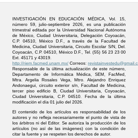
INVESTIGACIÓN EN EDUCACIÓN MÉDICA, Vol. 15,
número 59, julio-septiembre 2026, es una publicación
trimestral editada por la Universidad Nacional Autónoma
de México, Ciudad Universitaria, Delegación Coyoacán,
C.P. 04510, México D.F., a través de la Facultad de
Medicina, Ciudad Universitaria, Circuito Escolar S/N, Del.
Coyoacán, C.P. 04510, México D.F., Tel. (55) 56 23 23 00
Ext. 45171 y 43019.
http://riem.facmed.unam.mx/
Correos:
revistainvestedu@gmail.
Responsable de la última actualización de este número,
Departamento de Informática Médica, SEM, FacMed,
Mtra. Argelia Rosales Vega, Mtro. Alejandro Enriquez
Andonaegui, circuito exterior s/n, Facultad de Medicina,
tercer piso edificio B, Ciudad Universitaria, Coyoacán,
Ciudad Universitaria, C.P. 04510. Fecha de la última
modificación el día 01 julio del 2026.
El contenido de los artículos es responsabilidad de los
autores y no refleja necesariamente el punto de vista de
los árbitros ni del Editor. Se autoriza la producción de los
artículos (no así de las imágenes) con la condición de
citar la fuente y se respeten los derechos de autor.