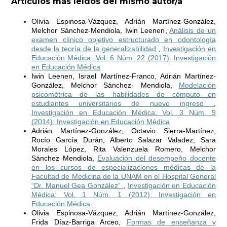
Artículos más leídos del mismo autor/a
Olivia Espinosa-Vázquez, Adrián Martínez-González,
Melchor Sánchez-Mendiola, Iwin Leenen,
Análisis de un
examen clínico objetivo estructurado en odontología
desde la teoría de la generalizabilidad
,
Investigación en
Educación Médica: Vol. 6 Núm. 22 (2017): Investigación
en Educación Médica
Iwin Leenen, Israel Martínez-Franco, Adrián Martínez-
González, Melchor Sánchez- Mendiola,
Modelación
psicométrica de las habilidades de cómputo en
estudiantes universitarios de nuevo ingreso
,
Investigación en Educación Médica: Vol. 3 Núm. 9
(2014): Investigación en Educación Médica
Adrián Martínez-González, Octavio Sierra-Martínez,
Rocío García Durán, Alberto Salazar Valadez, Sara
Morales López, Rita Valenzuela Romero, Melchor
Sánchez Mendiola,
Evaluación del desempeño docente
en los cursos de especializaciones médicas de la
Facultad de Medicina de la UNAM en el Hospital General
“Dr. Manuel Gea González”
,
Investigación en Educación
Médica: Vol. 1 Núm. 1 (2012): Investigación en
Educación Médica
Olivia Espinosa-Vázquez, Adrián Martínez-González,
Frida Díaz-Barriga Arceo,
Formas de enseñanza y