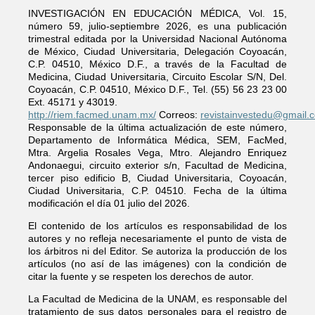
INVESTIGACIÓN EN EDUCACIÓN MÉDICA, Vol. 15,
número 59, julio-septiembre 2026, es una publicación
trimestral editada por la Universidad Nacional Autónoma
de México, Ciudad Universitaria, Delegación Coyoacán,
C.P. 04510, México D.F., a través de la Facultad de
Medicina, Ciudad Universitaria, Circuito Escolar S/N, Del.
Coyoacán, C.P. 04510, México D.F., Tel. (55) 56 23 23 00
Ext. 45171 y 43019.
http://riem.facmed.unam.mx/
Correos:
revistainvestedu@gmail.
Responsable de la última actualización de este número,
Departamento de Informática Médica, SEM, FacMed,
Mtra. Argelia Rosales Vega, Mtro. Alejandro Enriquez
Andonaegui, circuito exterior s/n, Facultad de Medicina,
tercer piso edificio B, Ciudad Universitaria, Coyoacán,
Ciudad Universitaria, C.P. 04510. Fecha de la última
modificación el día 01 julio del 2026.
El contenido de los artículos es responsabilidad de los
autores y no refleja necesariamente el punto de vista de
los árbitros ni del Editor. Se autoriza la producción de los
artículos (no así de las imágenes) con la condición de
citar la fuente y se respeten los derechos de autor.
La Facultad de Medicina de la UNAM, es responsable del
tratamiento de sus datos personales para el registro de