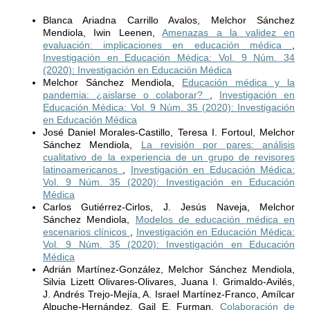
Blanca Ariadna Carrillo Avalos, Melchor Sánchez
Mendiola, Iwin Leenen,
Amenazas a la validez en
evaluación: implicaciones en educación médica
,
Investigación en Educación Médica: Vol. 9 Núm. 34
(2020): Investigación en Educación Médica
Melchor Sánchez Mendiola,
Educación médica y la
pandemia: ¿aislarse o colaborar?
,
Investigación en
Educación Médica: Vol. 9 Núm. 35 (2020): Investigación
en Educación Médica
José Daniel Morales-Castillo, Teresa I. Fortoul, Melchor
Sánchez Mendiola,
La revisión por pares: análisis
cualitativo de la experiencia de un grupo de revisores
latinoamericanos
,
Investigación en Educación Médica:
Vol. 9 Núm. 35 (2020): Investigación en Educación
Médica
Carlos Gutiérrez-Cirlos, J. Jesús Naveja, Melchor
Sánchez Mendiola,
Modelos de educación médica en
escenarios clínicos
,
Investigación en Educación Médica:
Vol. 9 Núm. 35 (2020): Investigación en Educación
Médica
Adrián Martínez-González, Melchor Sánchez Mendiola,
Silvia Lizett Olivares-Olivares, Juana I. Grimaldo-Avilés,
J. Andrés Trejo-Mejía, A. Israel Martínez-Franco, Amílcar
Alpuche-Hernández, Gail E. Furman,
Colaboración de