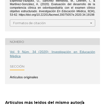
Espinosa-Vázquez, O., Sánchez Mendiola, M., Leenen, I., &
Martínez-González, A. (2020). Evaluación del desarrollo de la
competencia clínica en odontopediatría con el examen clínico
objetivo estructurado.
Investigación En Educación Médica
,
9
(34),
53-62. https://doi.org/10.22201/facmed.20075057e.2020.34.19198
Formatos de citación
NÚMERO
Vol. 9 Núm. 34 (2020): Investigación en Educación
Médica
SECCIÓN
Artículos originales
Artículos más leídos del mismo autor/a