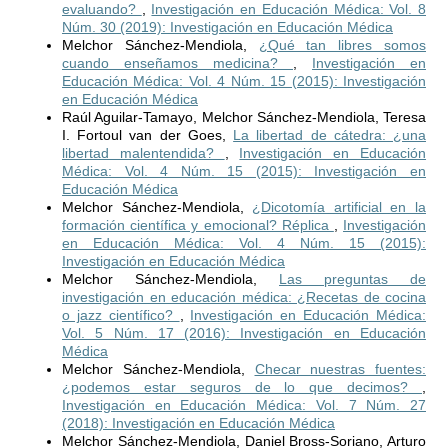
evaluando?
,
Investigación en Educación Médica: Vol. 8
Núm. 30 (2019): Investigación en Educación Médica
Melchor Sánchez-Mendiola,
¿Qué tan libres somos
cuando enseñamos medicina?
,
Investigación en
Educación Médica: Vol. 4 Núm. 15 (2015): Investigación
en Educación Médica
Raúl Aguilar-Tamayo, Melchor Sánchez-Mendiola, Teresa
I. Fortoul van der Goes,
La libertad de cátedra: ¿una
libertad malentendida?
,
Investigación en Educación
Médica: Vol. 4 Núm. 15 (2015): Investigación en
Educación Médica
Melchor Sánchez-Mendiola,
¿Dicotomía artificial en la
formación científica y emocional? Réplica
,
Investigación
en Educación Médica: Vol. 4 Núm. 15 (2015):
Investigación en Educación Médica
Melchor Sánchez-Mendiola,
Las preguntas de
investigación en educación médica: ¿Recetas de cocina
o jazz científico?
,
Investigación en Educación Médica:
Vol. 5 Núm. 17 (2016): Investigación en Educación
Médica
Melchor Sánchez-Mendiola,
Checar nuestras fuentes:
¿podemos estar seguros de lo que decimos?
,
Investigación en Educación Médica: Vol. 7 Núm. 27
(2018): Investigación en Educación Médica
Melchor Sánchez-Mendiola, Daniel Bross-Soriano, Arturo