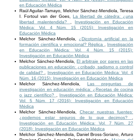
en Educación Médica
Raúl Aguilar-Tamayo, Melchor Sánchez-Mendiola, Teresa
I. Fortoul van der Goes,
La libertad de cátedra: ¿una
libertad malentendida?
,
Investigación en Educación
Médica: Vol. 4 Núm. 15 (2015): Investigación en
Educación Médica
Melchor Sánchez-Mendiola,
¿Dicotomía artificial en la
formación científica y emocional? Réplica
,
Investigación
en Educación Médica: Vol. 4 Núm. 15 (2015):
Investigación en Educación Médica
Melchor Sánchez-Mendiola,
El arbitraje por pares en las
publicaciones en educación: ¿cribado, sadismo o control
de calidad?
,
Investigación en Educación Médica: Vol. 4
Núm. 16 (2015): Investigación en Educación Médica
Melchor Sánchez-Mendiola,
Las preguntas de
investigación en educación médica: ¿Recetas de cocina
o jazz científico?
,
Investigación en Educación Médica:
Vol. 5 Núm. 17 (2016): Investigación en Educación
Médica
Melchor Sánchez-Mendiola,
Checar nuestras fuentes:
¿podemos estar seguros de lo que decimos?
,
Investigación en Educación Médica: Vol. 7 Núm. 27
(2018): Investigación en Educación Médica
Melchor Sánchez-Mendiola, Daniel Bross-Soriano, Arturo