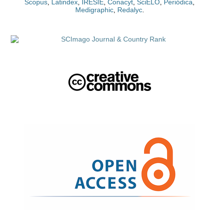
Scopus
,
Latindex
,
IRESIE
,
Conacyt
,
SciELO
,
Periódica
,
Medigraphic
,
Redalyc
.