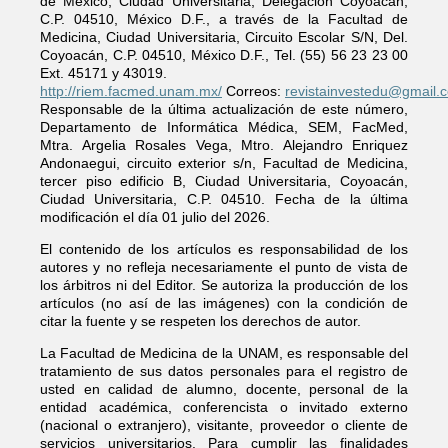
de México, Ciudad Universitaria, Delegación Coyoacán,
C.P. 04510, México D.F., a través de la Facultad de
Medicina, Ciudad Universitaria, Circuito Escolar S/N, Del.
Coyoacán, C.P. 04510, México D.F., Tel. (55) 56 23 23 00
Ext. 45171 y 43019.
http://riem.facmed.unam.mx/
Correos:
revistainvestedu@gmail.
Responsable de la última actualización de este número,
Departamento de Informática Médica, SEM, FacMed,
Mtra. Argelia Rosales Vega, Mtro. Alejandro Enriquez
Andonaegui, circuito exterior s/n, Facultad de Medicina,
tercer piso edificio B, Ciudad Universitaria, Coyoacán,
Ciudad Universitaria, C.P. 04510. Fecha de la última
modificación el día 01 julio del 2026.
El contenido de los artículos es responsabilidad de los
autores y no refleja necesariamente el punto de vista de
los árbitros ni del Editor. Se autoriza la producción de los
artículos (no así de las imágenes) con la condición de
citar la fuente y se respeten los derechos de autor.
La Facultad de Medicina de la UNAM, es responsable del
tratamiento de sus datos personales para el registro de
usted en calidad de alumno, docente, personal de la
entidad académica, conferencista o invitado externo
(nacional o extranjero), visitante, proveedor o cliente de
servicios universitarios. Para cumplir las finalidades